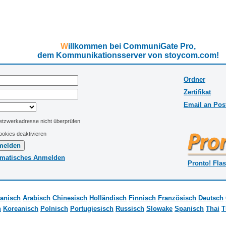
Willkommen bei CommuniGate Pro,
dem Kommunikationsserver von stoycom.com!
Ordner
Zertifikat
Email an Pos
etzwerkadresse nicht überprüfen
ookies deaktivieren
matisches Anmelden
Pronto! Fla
anisch
Arabisch
Chinesisch
Holländisch
Finnisch
Französisch
Deutsch
h
Koreanisch
Polnisch
Portugiesisch
Russisch
Slowake
Spanisch
Thai
T