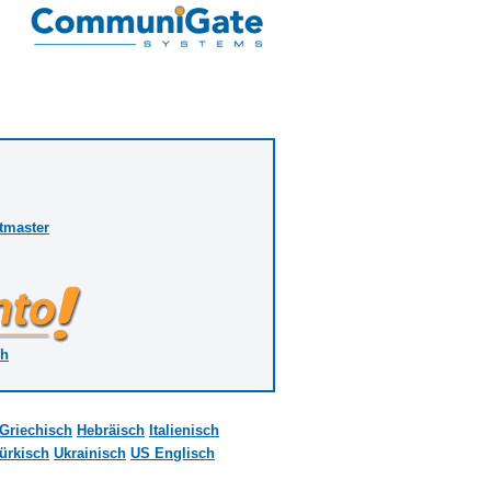
tmaster
sh
Griechisch
Hebräisch
Italienisch
ürkisch
Ukrainisch
US Englisch