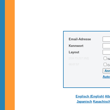
Email-Adresse
Kennwort
Layout
[216.73.217.152]
N
00:07:57
C
Auto
Englisch (English)
Alb
Japanisch
Kasachisc