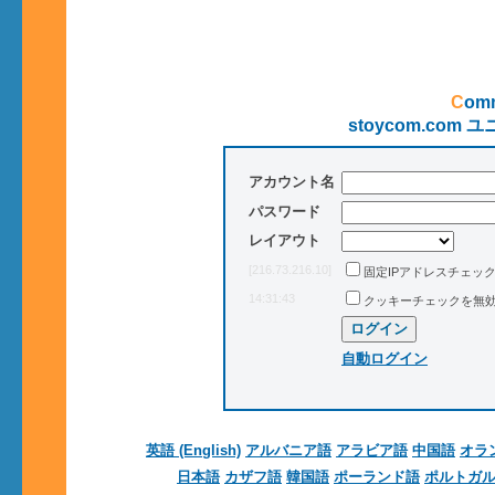
Co
stoycom.co
アカウント名
パスワード
レイアウト
[216.73.216.10]
固定IPアドレスチェッ
14:31:43
クッキーチェックを無
自動ログイン
英語 (English)
アルバニア語
アラビア語
中国語
オラ
日本語
カザフ語
韓国語
ポーランド語
ポルトガ