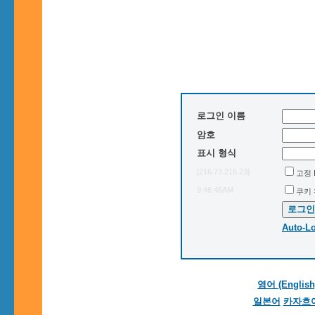
로그인 이름
암호
표시 형식
[216.73.216.23]
고정 
9:46:46AM
쿠키
Auto-L
영어 (English
일본어
카자흐