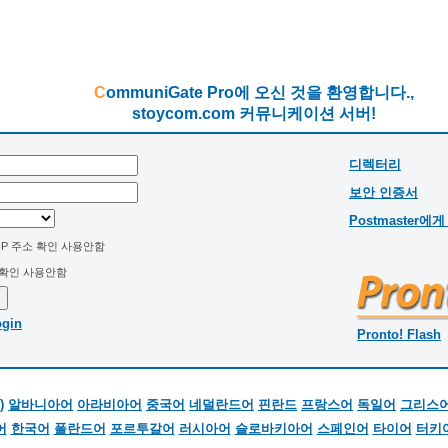
CommuniGate Pro에 오신 것을 환영합니다.,
stoycom.com 커뮤니케이션 서버!
디렉터리
보안 인증서
Postmaster에
IP 주소 확인 사용안함
 확인 사용안함
ogin
Pronto! Flash
)
알바니아어
아라비아어
중국어
네덜란드어
핀란드
프랑스어
독일어
그리스
어
한국어
폴란드어
포르투갈어
러시아어
슬로바키아어
스페인어
타이어
터키